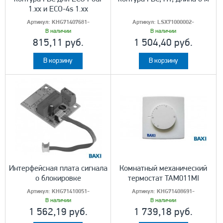
1.xx и ECO-4s 1.xx
Артикул:
KHG71407681-
Артикул:
LSX71000002-
В наличии
В наличии
815,11 руб.
1 504,40 руб.
В корзину
В корзину
Интерфейсная плата сигнала
Комнатный механический
о блокировке
термостат TAM011MI
Артикул:
KHG71410051-
Артикул:
KHG71408691-
В наличии
В наличии
1 562,19 руб.
1 739,18 руб.