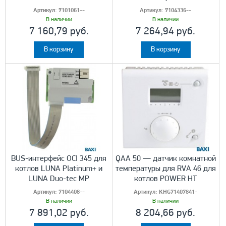
Артикул:
7101061--
Артикул:
7104336--
В наличии
В наличии
7 160,79 руб.
7 264,94 руб.
В корзину
В корзину
BUS-интерфейс OCI 345 для
QAA 50 — датчик комнатной
котлов LUNA Platinum+ и
температуры для RVA 46 для
LUNA Duo-tec MP
котлов POWER HT
Артикул:
7104408--
Артикул:
KHG71407841-
В наличии
В наличии
7 891,02 руб.
8 204,66 руб.