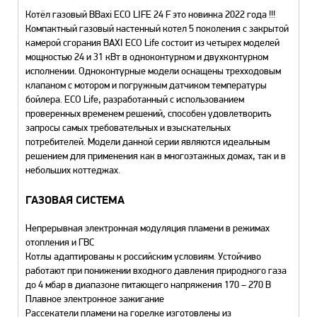
Котёл газовый BBaxi ECO LIFE 24 F это новинка 2022 года !!!
Компактный газовый настенный котел 5 поколения с закрытой
камерой сгорания BAXI ECO Life состоит из четырех моделей
мощностью 24 и 31 кВт в одноконтурном и двухконтурном
исполнении. Одноконтурные модели оснащены трехходовым
клапаном с мотором и погружным датчиком температуры
бойлера. ECO Life, разработанный с использованием
проверенных временем решений, способен удовлетворить
запросы самых требовательных и взыскательных
потребителей. Модели данной серии являются идеальным
решением для применения как в многоэтажных домах, так и в
небольших коттеджах.
ГАЗОВАЯ СИСТЕМА
Непрерывная электронная модуляция пламени в режимах
отопления и ГВС
Котлы адаптированы к российским условиям. Устойчиво
работают при понижении входного давления природного газа
до 4 мбар в диапазоне питающего напряжения 170 – 270 В
Плавное электронное зажигание
Рассекатели пламени на горелке изготовлены из